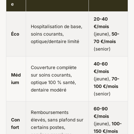
e
20-40
Hospitalisation de base,
€/mois
Éco
soins courants,
(jeune),
50-
optique/dentaire limité
70 €/mois
(senior)
40-60
Couverture complète
€/mois
Méd
sur soins courants,
(jeune),
70-
ium
optique 100 % santé,
100 €/mois
dentaire modéré
(senior)
60-90
Remboursements
€/mois
Con
élevés, sans plafond sur
(jeune),
100-
fort
certains postes,
150 €/mois