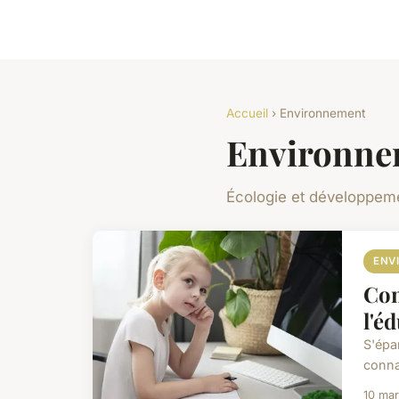
Accueil
› Environnement
Environne
Écologie et développem
ENV
Com
l'é
S'épan
conna
10 ma