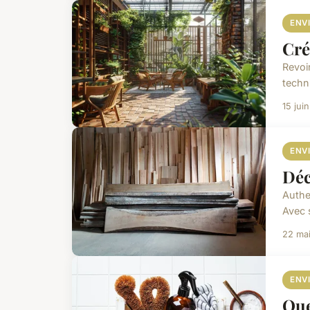
ENV
Cré
Revoi
techn
15 jui
ENV
Déc
Authen
Avec 
22 ma
ENV
Que