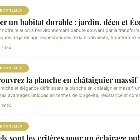
IRONNEMENT
er un habitat durable : jardin, déco et É
r notre relation à l'environnement débute souvent par la transfor
iques de jardinage respectueuses de la biodiversité, transformez v
n 2024
IRONNEMENT
ouvrez la planche en châtaignier massif
ticité et élégance définissent la planche en châtaignier massif, un
ses avantages uniques en termes de longévité, résistance et contri
i 2024
IRONNEMENT
ls sont les critères pour un éclairage pu