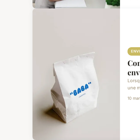
ENV
Com
env
Lorsq
une m
10 ma